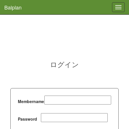
Balplan
Toggl
navig
ログイン
Membername
Password